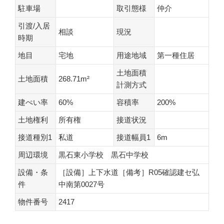
駐車場
取引態様
仲介
引渡/入居
相談
現況
時期
地目
宅地
用途地域
第一種住居
土地面積
土地面積
268.71m²
計測方式
建ぺい率
60%
容積率
200%
土地権利
所有権
接道状況
接道種別1
私道
接道幅員1
6m
周辺環境
黒石東小学校 黒石中学校
設備・条
［設備］上下水道［備考］R05確認建セ弘
件
中南第0027号
物件番号
2417