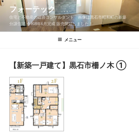
コ
フォーテック
ン
住宅と不動産の総合コンサルタント 画像は黒石市昭和町の新築
テ
分譲住宅 令和8年6月完成 販売開始しました！
ン
ツ
メニュー
へ
ス
キ
ッ
【新築一戸建て】黒石市柵ノ木 ①
プ