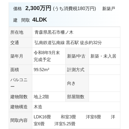
2,300万円
価格
(うち消費税180万円)
新築戸
4LDK
建
間取
所在地
青森県黒石市柵ノ木
交通
弘南鉄道弘南線 黒石駅 徒歩約32分
令和8年9月末
築年月
新築/中古
新築・未入居
完成予定
面積
99.52m²
計測方式
バルコニ
向き
ー
建物階数
地上2階
部屋階数
建物構造
木造
LDK16畳 和室3畳 洋室6畳 洋
間取内容
室6畳 洋室5.25畳