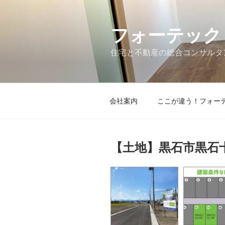
コ
ン
フォーテック
テ
ン
住宅と不動産の総合コンサルタ
ツ
へ
ス
キ
会社案内
ここが違う！フォー
ッ
プ
【土地】黒石市黒石