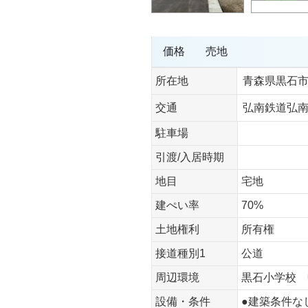
価格
売地
所在地
青森県黒石
交通
弘南鉄道弘南
駐車場
引渡/入居時期
地目
宅地
建ぺい率
70%
土地権利
所有権
接道種別1
公道
周辺環境
黒石小学校 
設備・条件
●建築条件な