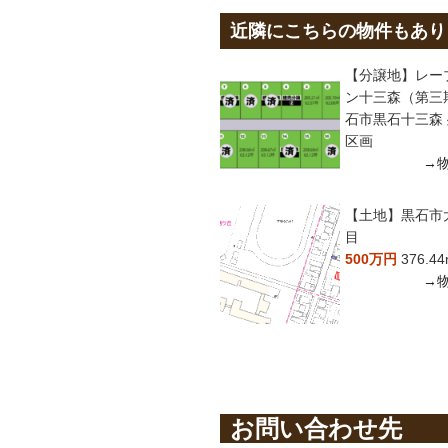
近隣にこちらの物件もあり
【分譲地】レー
ン十三森（第三
石市黒石十三森 
区画
→
【土地】黒石市
目
500万円
376.44
→
お問い合わせ先