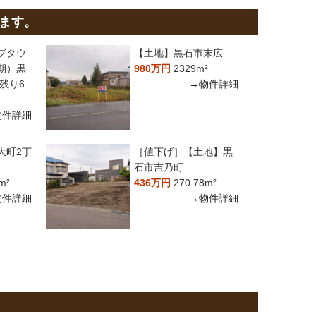
ます。
ブタウ
【土地】黒石市末広
期）黒
980万円
2329m²
残り6
→物件詳細
物件詳細
大町2丁
［値下げ］【土地】黒
石市吉乃町
m²
436万円
270.78m²
物件詳細
→物件詳細