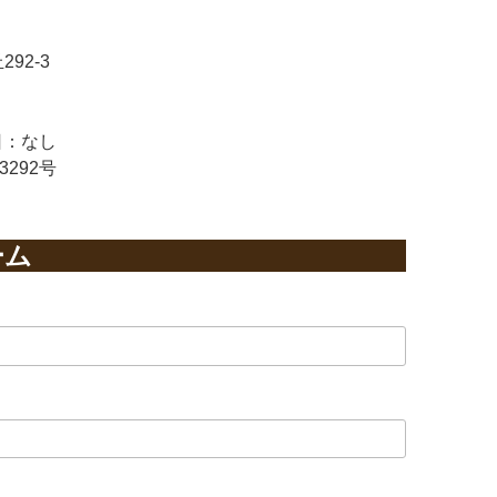
92-3
休日：なし
292号
ーム