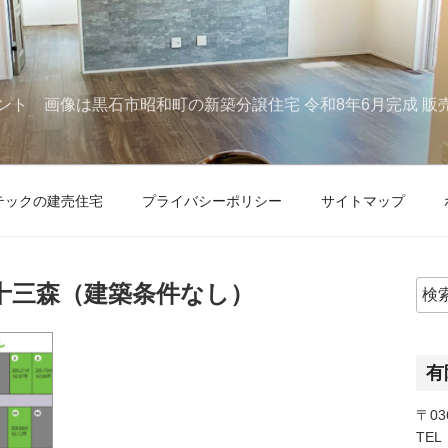
ント 画像は黒石市昭和町の新築分譲住宅 令和8年6月完成 販
テックの建売住宅
プライバシーポリシー
サイトマップ
十三森（建築条件なし）
検
索:
有
〒03
TEL