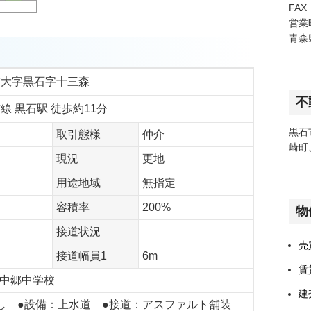
FAX
営業
青森
市大字黒石字十三森
不
線 黒石駅 徒歩約11分
黒石
取引態様
仲介
崎町
現況
更地
用途地域
無指定
容積率
200%
物
接道状況
売
接道幅員1
6m
賃
中郷中学校
建
し ●設備：上水道 ●接道：アスファルト舗装