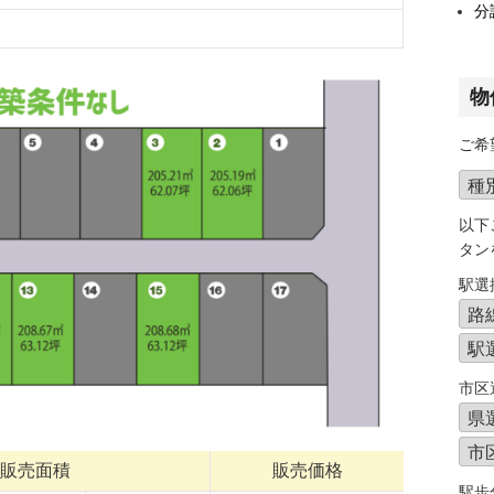
分
物
ご希
以下
タン
駅選
市区
販売面積
販売価格
駅歩