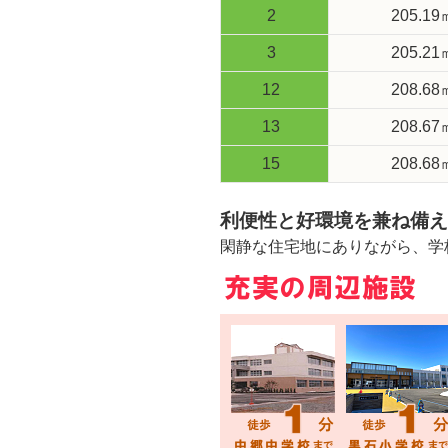
2
205.19
3
205.21
12
208.68
13
208.67
15
208.68
利便性と好環境を兼ね備え
閑静な住宅地にありながら、学