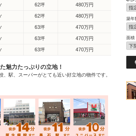
㎡
62坪
480万円
㎡
62坪
480万円
築年
㎡
63坪
470万円
面積
㎡
63坪
470万円
㎡
63坪
470万円
た魅力たっぷりの立地！
校、駅、スーパーがとても近い好立地の物件です。